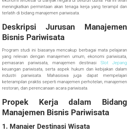
ekonomi terbesar di banyak negara di seluruh dunia. Hal ini telah
meningkatkan permintaan akan tenaga kerja yang terampil dan
terlatih di bidang manajemen pariwisata.
Deskripsi Jurusan Manajemen
Bisnis Pariwisata
Program studi ini biasanya mencakup berbagai mata pelajaran
yang relevan dengan manajemen umum, ekonomi pariwisata,
pemasaran pariwisata, manajemen destinasi
Slot Jepang
keuangan pariwisata, serta aspek hukum dan kebijakan dalam
industri pariwisata. Mahasiswa juga dapat mempelajari
keterampilan praktis seperti manajemen perhotelan, manajemen
restoran, dan perencanaan acara pariwisata.
Propek Kerja dalam Bidang
Manajemen Bisnis Pariwisata
1. Manajer Destinasi Wisata