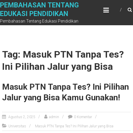
Skip
PEMBAHASAN TENTANG
to
EDUKASI PENDIDIKAN
content
Pembahasan Tentang Edukasi Pendidikan
Tag: Masuk PTN Tanpa Tes?
Ini Pilihan Jalur yang Bisa
Masuk PTN Tanpa Tes? Ini Pilihan
Jalur yang Bisa Kamu Gunakan!
Agustus 2, 2025
admin
0 Komentar
Universitas
Masuk PTN Tanpa Tes? Ini Pilihan Jalur yang Bisa