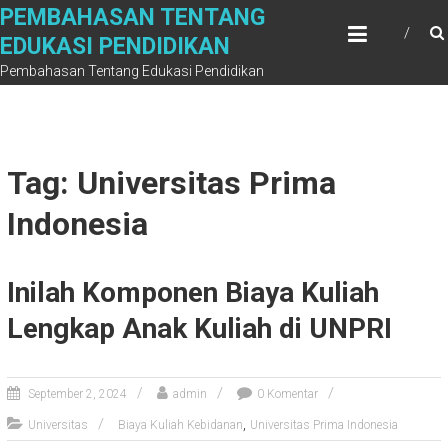
Skip
PEMBAHASAN TENTANG
to
EDUKASI PENDIDIKAN
content
Pembahasan Tentang Edukasi Pendidikan
Tag: Universitas Prima
Indonesia
Inilah Komponen Biaya Kuliah
Lengkap Anak Kuliah di UNPRI
September 2, 2024
admin
0 Komentar
,
Universitas
Biaya Kuliah Kebidanan
Universitas Prima Indonesia