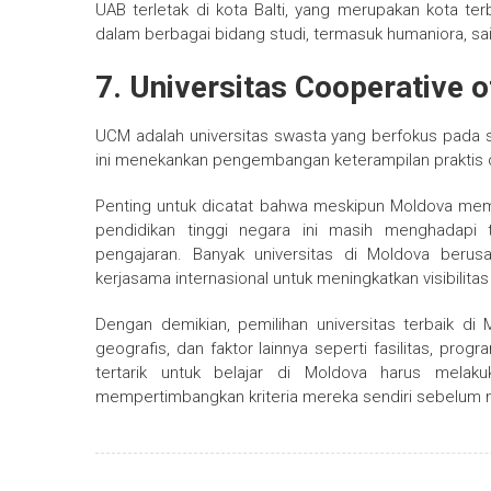
UAB terletak di kota Balti, yang merupakan kota te
dalam berbagai bidang studi, termasuk humaniora, sain
7. Universitas Cooperative
UCM adalah universitas swasta yang berfokus pada st
ini menekankan pengembangan keterampilan praktis 
Penting untuk dicatat bahwa meskipun Moldova mem
pendidikan tinggi negara ini masih menghadapi t
pengajaran. Banyak universitas di Moldova beru
kerjasama internasional untuk meningkatkan visibilita
Dengan demikian, pemilihan universitas terbaik di 
geografis, dan faktor lainnya seperti fasilitas, prog
tertarik untuk belajar di Moldova harus melaku
mempertimbangkan kriteria mereka sendiri sebelum