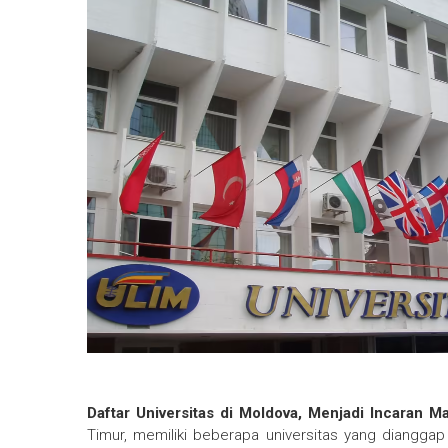
Daftar Universitas di Moldova, Menjadi Incaran 
Timur, memiliki beberapa universitas yang dianggap