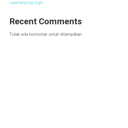
rajamahjong login
Recent Comments
Tidak ada komentar untuk ditampilkan.