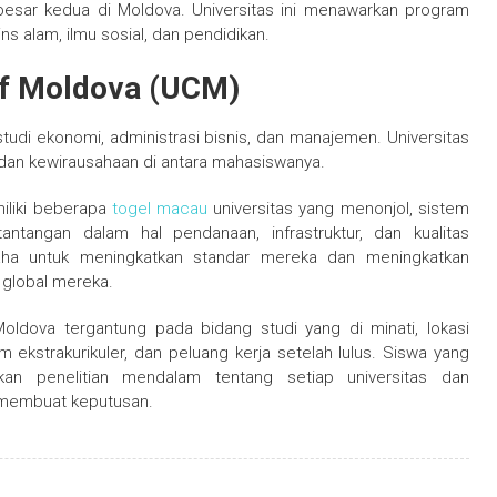
rbesar kedua di Moldova. Universitas ini menawarkan program
s alam, ilmu sosial, dan pendidikan.
 of Moldova (UCM)
udi ekonomi, administrasi bisnis, dan manajemen. Universitas
dan kewirausahaan di antara mahasiswanya.
iliki beberapa
togel macau
universitas yang menonjol, sistem
antangan dalam hal pendanaan, infrastruktur, dan kualitas
saha untuk meningkatkan standar mereka dan meningkatkan
s global mereka.
Moldova tergantung pada bidang studi yang di minati, lokasi
ram ekstrakurikuler, dan peluang kerja setelah lulus. Siswa yang
kan penelitian mendalam tentang setiap universitas dan
 membuat keputusan.