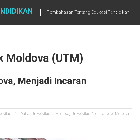
NDIDIKAN
Pembahasan Tentang Edukasi Pendidikan
ik Moldova (UTM)
ova, Menjadi Incaran
,
ersitas
Daftar Universitas di Moldova
Universitas Cooperative of Moldova